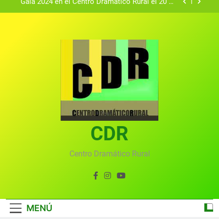
Gala 2024 en el Centro Dramático Rural el 20 de
agosto.
Textos seleccionados en el VI Certamen
Francisco Nieva de piezas breves teatrales
convocado por el Centro Dramático Rural de Mira
Gala anual virtual del Centro Dramático Rural de
(Cuenca)
Mira
Gala del Centro Dramático Rural 2025
Gala 2024 en el Centro Dramático Rural el 20 de
agosto.
Textos seleccionados en el VI Certamen
Francisco Nieva de piezas breves teatrales
convocado por el Centro Dramático Rural de Mira
CDR
Gala anual virtual del Centro Dramático Rural de
(Cuenca)
Mira
Centro Dramático Rural
MENÚ