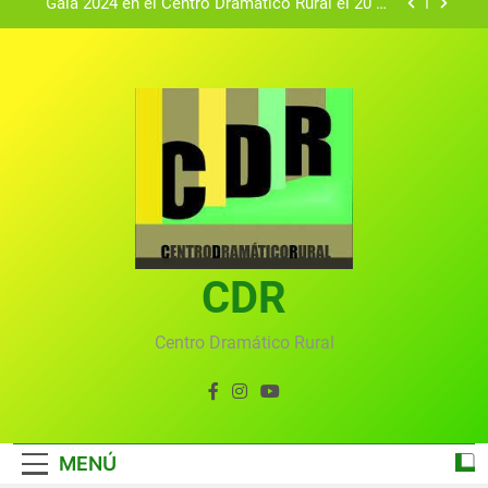
Gala 2024 en el Centro Dramático Rural el 20 de
agosto.
Textos seleccionados en el VI Certamen
Francisco Nieva de piezas breves teatrales
convocado por el Centro Dramático Rural de Mira
Gala anual virtual del Centro Dramático Rural de
(Cuenca)
Mira
Gala del Centro Dramático Rural 2025
Gala 2024 en el Centro Dramático Rural el 20 de
agosto.
Textos seleccionados en el VI Certamen
Francisco Nieva de piezas breves teatrales
convocado por el Centro Dramático Rural de Mira
CDR
Gala anual virtual del Centro Dramático Rural de
(Cuenca)
Mira
Centro Dramático Rural
MENÚ