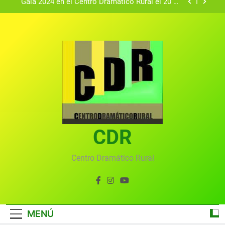
Gala 2024 en el Centro Dramático Rural el 20 de
agosto.
Textos seleccionados en el VI Certamen
Francisco Nieva de piezas breves teatrales
convocado por el Centro Dramático Rural de Mira
Gala anual virtual del Centro Dramático Rural de
(Cuenca)
Mira
Gala del Centro Dramático Rural 2025
Gala 2024 en el Centro Dramático Rural el 20 de
agosto.
Textos seleccionados en el VI Certamen
Francisco Nieva de piezas breves teatrales
convocado por el Centro Dramático Rural de Mira
CDR
Gala anual virtual del Centro Dramático Rural de
(Cuenca)
Mira
Centro Dramático Rural
MENÚ