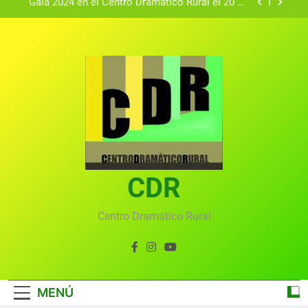
Textos seleccionados en el VI Certamen
Francisco Nieva de piezas breves teatrales
convocado por el Centro Dramático Rural de Mira
Gala anual virtual del Centro Dramático Rural de
(Cuenca)
Mira
Gala del Centro Dramático Rural 2025
Gala 2024 en el Centro Dramático Rural el 20 de
agosto.
Textos seleccionados en el VI Certamen
Francisco Nieva de piezas breves teatrales
convocado por el Centro Dramático Rural de Mira
Gala anual virtual del Centro Dramático Rural de
(Cuenca)
Mira
CDR
Centro Dramático Rural
MENÚ