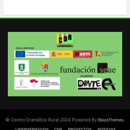
© Centro Dramático Rural 2024 Powered By
.
BlazeThemes
¡¡¡BIENVENID@S!!!
CDR
PROYECTOS
NOTICIAS