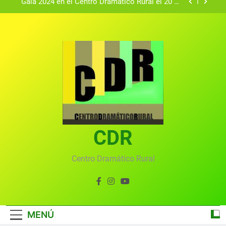
Gala 2024 en el Centro Dramático Rural el 20 de
agosto.
Textos seleccionados en el VI Certamen
Francisco Nieva de piezas breves teatrales
convocado por el Centro Dramático Rural de Mira
Gala anual virtual del Centro Dramático Rural de
(Cuenca)
Mira
Gala del Centro Dramático Rural 2025
Gala 2024 en el Centro Dramático Rural el 20 de
agosto.
Textos seleccionados en el VI Certamen
Francisco Nieva de piezas breves teatrales
convocado por el Centro Dramático Rural de Mira
CDR
Gala anual virtual del Centro Dramático Rural de
(Cuenca)
Mira
Centro Dramático Rural
MENÚ