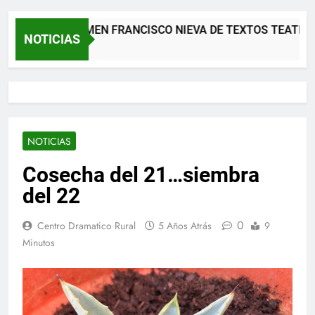
 CERTAMEN FRANCISCO NIEVA DE TEXTOS TEATRALES. DR
NOTICIAS
es Atrás
NOTICIAS
Cosecha del 21…siembra
del 22
0
Centro Dramatico Rural
5 Años Atrás
9
Minutos