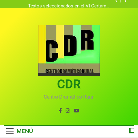
Textos seleccionados en el VI Certamen
Francisco Nieva de piezas breves teatrales
convocado por el Centro Dramático Rural de Mira
Gala anual virtual del Centro Dramático Rural de
(Cuenca)
Mira
Gala del Centro Dramático Rural 2025
Gala 2024 en el Centro Dramático Rural el 20 de
agosto.
Textos seleccionados en el VI Certamen
Francisco Nieva de piezas breves teatrales
convocado por el Centro Dramático Rural de Mira
Gala anual virtual del Centro Dramático Rural de
(Cuenca)
Mira
CDR
Centro Dramático Rural
MENÚ