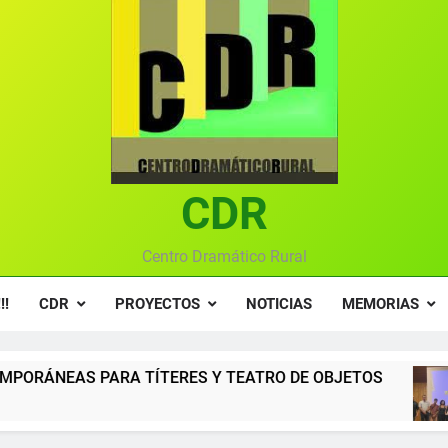
Textos seleccionados en el VI Certamen Francisco Nieva de pie
Ce
Gala anual vir
Gala 2024 en el C
Textos seleccionados en el VI Certamen Francisco Nieva de pie
CDR
Ce
Gala anual vir
Centro Dramático Rural
!!
CDR
PROYECTOS
NOTICIAS
MEMORIAS
ERES Y TEATRO DE OBJETOS
Gala del Centr
12 Meses Atrás