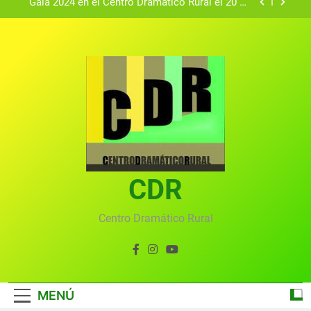
Gala 2024 en el Centro Dramático Rural el 20 de
agosto.
Textos seleccionados en el VI Certamen
Francisco Nieva de piezas breves teatrales
convocado por el Centro Dramático Rural de Mira
Gala anual virtual del Centro Dramático Rural de
(Cuenca)
Mira
Gala del Centro Dramático Rural 2025
Gala 2024 en el Centro Dramático Rural el 20 de
agosto.
Textos seleccionados en el VI Certamen
Francisco Nieva de piezas breves teatrales
convocado por el Centro Dramático Rural de Mira
CDR
Gala anual virtual del Centro Dramático Rural de
(Cuenca)
Mira
Centro Dramático Rural
MENÚ