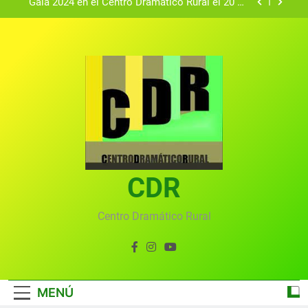
Gala 2024 en el Centro Dramático Rural el 20 de
agosto.
Textos seleccionados en el VI Certamen
Francisco Nieva de piezas breves teatrales
convocado por el Centro Dramático Rural de Mira
Gala anual virtual del Centro Dramático Rural de
(Cuenca)
Mira
Gala del Centro Dramático Rural 2025
Gala 2024 en el Centro Dramático Rural el 20 de
agosto.
Textos seleccionados en el VI Certamen
Francisco Nieva de piezas breves teatrales
convocado por el Centro Dramático Rural de Mira
CDR
Gala anual virtual del Centro Dramático Rural de
(Cuenca)
Mira
Centro Dramático Rural
MENÚ