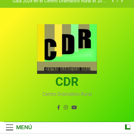
Gala 2024 en el Centro Dramático Rural el 20 de
agosto.
Textos seleccionados en el VI Certamen
Francisco Nieva de piezas breves teatrales
convocado por el Centro Dramático Rural de Mira
Gala anual virtual del Centro Dramático Rural de
(Cuenca)
Mira
Gala del Centro Dramático Rural 2025
Gala 2024 en el Centro Dramático Rural el 20 de
agosto.
Textos seleccionados en el VI Certamen
Francisco Nieva de piezas breves teatrales
convocado por el Centro Dramático Rural de Mira
CDR
Gala anual virtual del Centro Dramático Rural de
(Cuenca)
Mira
Centro Dramático Rural
MENÚ