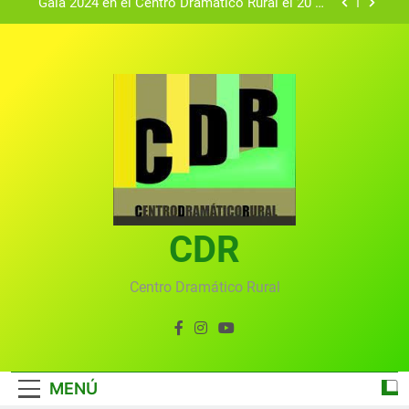
Gala 2024 en el Centro Dramático Rural el 20 de
agosto.
Textos seleccionados en el VI Certamen
Francisco Nieva de piezas breves teatrales
convocado por el Centro Dramático Rural de Mira
Gala anual virtual del Centro Dramático Rural de
(Cuenca)
Mira
Gala del Centro Dramático Rural 2025
Gala 2024 en el Centro Dramático Rural el 20 de
agosto.
Textos seleccionados en el VI Certamen
Francisco Nieva de piezas breves teatrales
convocado por el Centro Dramático Rural de Mira
CDR
Gala anual virtual del Centro Dramático Rural de
(Cuenca)
Mira
Centro Dramático Rural
MENÚ