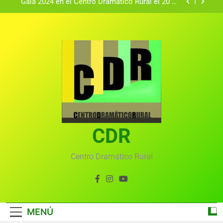
Gala 2024 en el Centro Dramático Rural el 20 de
agosto.
Textos seleccionados en el VI Certamen
Francisco Nieva de piezas breves teatrales
convocado por el Centro Dramático Rural de Mira
Gala anual virtual del Centro Dramático Rural de
(Cuenca)
Mira
Gala del Centro Dramático Rural 2025
Gala 2024 en el Centro Dramático Rural el 20 de
agosto.
Textos seleccionados en el VI Certamen
Francisco Nieva de piezas breves teatrales
convocado por el Centro Dramático Rural de Mira
CDR
Gala anual virtual del Centro Dramático Rural de
(Cuenca)
Mira
Centro Dramático Rural
MENÚ