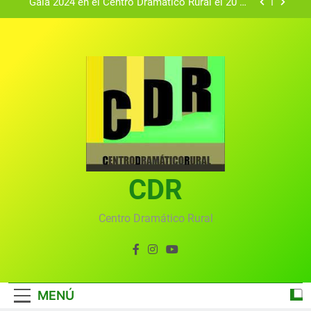
Gala 2024 en el Centro Dramático Rural el 20 de
agosto.
Textos seleccionados en el VI Certamen
Francisco Nieva de piezas breves teatrales
convocado por el Centro Dramático Rural de Mira
Gala anual virtual del Centro Dramático Rural de
(Cuenca)
Mira
Gala del Centro Dramático Rural 2025
Gala 2024 en el Centro Dramático Rural el 20 de
agosto.
Textos seleccionados en el VI Certamen
Francisco Nieva de piezas breves teatrales
convocado por el Centro Dramático Rural de Mira
CDR
Gala anual virtual del Centro Dramático Rural de
(Cuenca)
Mira
Centro Dramático Rural
MENÚ