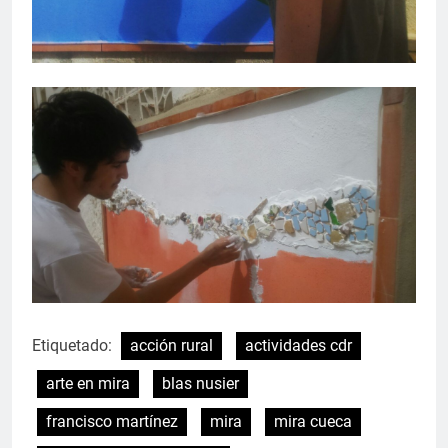
Etiquetado:
acción rural
actividades cdr
arte en mira
blas nusier
francisco martínez
mira
mira cueca