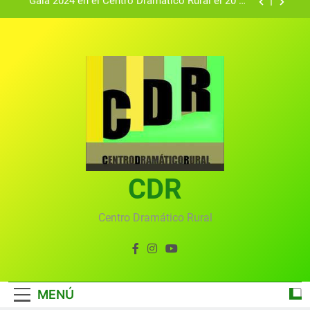
Textos seleccionados en el VI Certamen
Francisco Nieva de piezas breves teatrales
convocado por el Centro Dramático Rural de Mira
Gala anual virtual del Centro Dramático Rural de
(Cuenca)
Mira
Gala del Centro Dramático Rural 2025
Gala 2024 en el Centro Dramático Rural el 20 de
agosto.
Textos seleccionados en el VI Certamen
Francisco Nieva de piezas breves teatrales
convocado por el Centro Dramático Rural de Mira
Gala anual virtual del Centro Dramático Rural de
(Cuenca)
Mira
CDR
Centro Dramático Rural
MENÚ