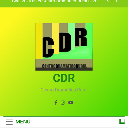
Gala 2024 en el Centro Dramático Rural el 20 de
agosto.
Textos seleccionados en el VI Certamen
Francisco Nieva de piezas breves teatrales
convocado por el Centro Dramático Rural de Mira
Gala anual virtual del Centro Dramático Rural de
(Cuenca)
Mira
Gala del Centro Dramático Rural 2025
Gala 2024 en el Centro Dramático Rural el 20 de
agosto.
Textos seleccionados en el VI Certamen
Francisco Nieva de piezas breves teatrales
convocado por el Centro Dramático Rural de Mira
CDR
Gala anual virtual del Centro Dramático Rural de
(Cuenca)
Mira
Centro Dramático Rural
MENÚ