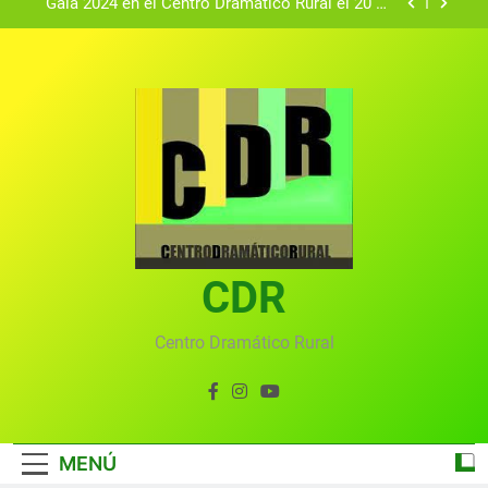
Gala 2024 en el Centro Dramático Rural el 20 de
agosto.
Textos seleccionados en el VI Certamen
Francisco Nieva de piezas breves teatrales
convocado por el Centro Dramático Rural de Mira
Gala anual virtual del Centro Dramático Rural de
(Cuenca)
Mira
Gala del Centro Dramático Rural 2025
Gala 2024 en el Centro Dramático Rural el 20 de
agosto.
Textos seleccionados en el VI Certamen
Francisco Nieva de piezas breves teatrales
convocado por el Centro Dramático Rural de Mira
CDR
Gala anual virtual del Centro Dramático Rural de
(Cuenca)
Mira
Centro Dramático Rural
MENÚ