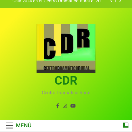
Gala 2024 en el Centro Dramático Rural el 20 de
agosto.
Textos seleccionados en el VI Certamen
Francisco Nieva de piezas breves teatrales
convocado por el Centro Dramático Rural de Mira
Gala anual virtual del Centro Dramático Rural de
(Cuenca)
Mira
Gala del Centro Dramático Rural 2025
Gala 2024 en el Centro Dramático Rural el 20 de
agosto.
Textos seleccionados en el VI Certamen
Francisco Nieva de piezas breves teatrales
convocado por el Centro Dramático Rural de Mira
CDR
Gala anual virtual del Centro Dramático Rural de
(Cuenca)
Mira
Centro Dramático Rural
MENÚ