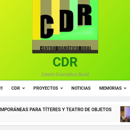
Textos seleccionados en el VI Certamen Francisco Nieva de pie
Ce
Gala anual vir
Gala 2024 en el C
Textos seleccionados en el VI Certamen Francisco Nieva de pie
CDR
Ce
Gala anual vir
Centro Dramático Rural
!!
CDR
PROYECTOS
NOTICIAS
MEMORIAS
TERES Y TEATRO DE OBJETOS
Gala del Cent
12 Meses Atrás