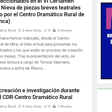
leccionados en el VI Certamen
 Nieva de piezas breves teatrales
 por el Centro Dramático Rural de
nca)
tico Rural
6 Años Atrás
0
5 Minutos
emana hemos realizado, desde el Centro
l de Mira, la Gala virtual para presentar los
lizados y los que están en proceso de creación
os meses. Tras la presentación del acto, se
reve lectura a cargo de Teresa Valeriano,
escena y actriz de Álbora…
 creación e investigación durante
l CDR-Centro Dramático Rural
tico Rural
9 Años Atrás
0
1 Minutos