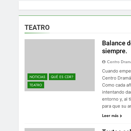
TEATRO
Balance 
siempre.
Centro Drama
Cuando empezó
NOTICIAS
QUÉ ES CDR?
Centro Dramát
Como cada año
TEATRO
intentando dar
entorno y, al
para que su a
Leer más