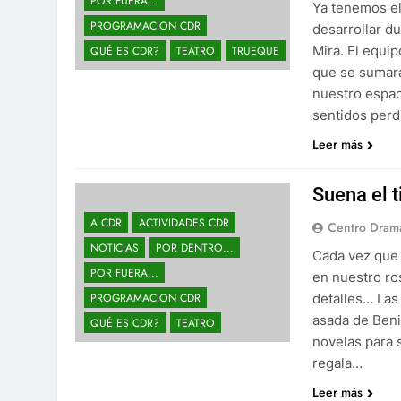
POR FUERA...
Ya tenemos el
PROGRAMACION CDR
desarrollar d
Mira. El equi
QUÉ ES CDR?
TEATRO
TRUEQUE
que se sumará
nuestro espac
sentidos perd
Leer más
Suena el 
A CDR
ACTIVIDADES CDR
Centro Drama
NOTICIAS
POR DENTRO...
Cada vez que 
POR FUERA...
en nuestro ro
PROGRAMACION CDR
detalles… Las
asada de Beni
QUÉ ES CDR?
TEATRO
novelas para 
regala…
Leer más