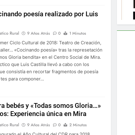
ocinando poesía realizado por Luis
tico Rural
9 Años Atrás
0
1 Minutos
imer Ciclo Cultural de 2018: Teatro de Creación,
 taller… «Cocinando poesía» tras la represetación
os Gloria bendita» en el Centro Social de Mira.
tico que Luis Castilla llevó a cabo con los
que consistía en recortar fragmentos de poesía
ertes para componer…
ra bebés y «Todas somos Gloria…»
tos: Experiencia única en Mira
tico Rural
9 Años Atrás
0
2 Minutos
gurado el Año Cultural del CDR para 2018…