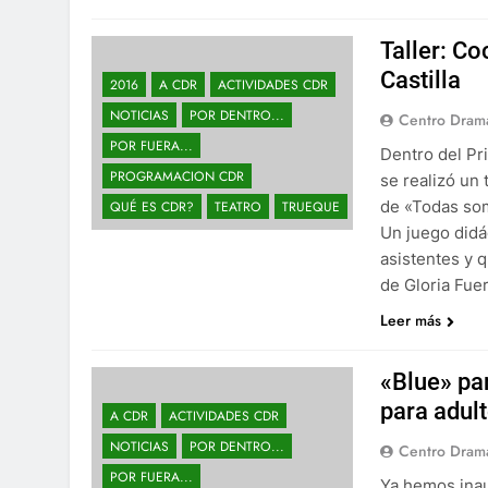
Taller: C
Castilla
2016
A CDR
ACTIVIDADES CDR
NOTICIAS
POR DENTRO...
Centro Drama
POR FUERA...
Dentro del Pr
PROGRAMACION CDR
se realizó un
de «Todas som
QUÉ ES CDR?
TEATRO
TRUEQUE
Un juego didác
asistentes y 
de Gloria Fu
Leer más
«Blue» pa
para adul
A CDR
ACTIVIDADES CDR
NOTICIAS
POR DENTRO...
Centro Drama
POR FUERA...
Ya hemos inau