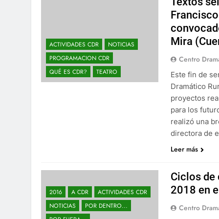
Textos se
Francisco
convocado
Mira (Cue
ACTIVIDADES CDR
NOTICIAS
PROGRAMACION CDR
Centro Drama
QUÉ ES CDR?
TEATRO
Este fin de s
Dramático Rura
proyectos rea
para los futur
realizó una b
directora de 
Leer más
Ciclos de
2018 en e
2016
A CDR
ACTIVIDADES CDR
NOTICIAS
POR DENTRO...
Centro Drama