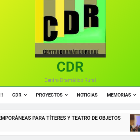
Textos seleccionados en el VI Certamen Francisco Nieva de pie
Ce
Gala anual vir
Gala 2024 en el C
Textos seleccionados en el VI Certamen Francisco Nieva de pie
CDR
Ce
Gala anual vir
Centro Dramático Rural
!!
CDR
PROYECTOS
NOTICIAS
MEMORIAS
TÍTERES Y TEATRO DE OBJETOS
Gala del Ce
12 Meses Atrás