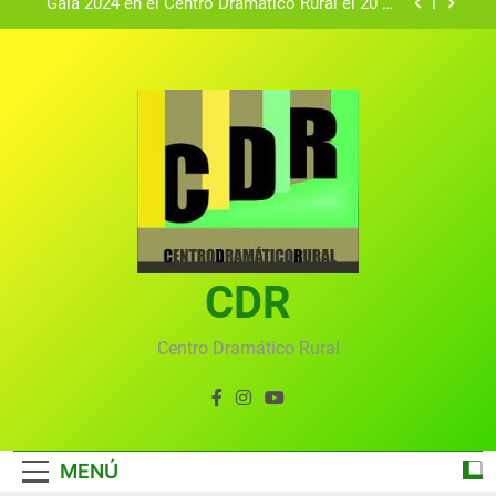
Gala 2024 en el Centro Dramático Rural el 20 de
agosto.
Textos seleccionados en el VI Certamen
Francisco Nieva de piezas breves teatrales
convocado por el Centro Dramático Rural de Mira
Gala anual virtual del Centro Dramático Rural de
(Cuenca)
Mira
Gala del Centro Dramático Rural 2025
Gala 2024 en el Centro Dramático Rural el 20 de
agosto.
Textos seleccionados en el VI Certamen
Francisco Nieva de piezas breves teatrales
convocado por el Centro Dramático Rural de Mira
CDR
Gala anual virtual del Centro Dramático Rural de
(Cuenca)
Mira
Centro Dramático Rural
MENÚ