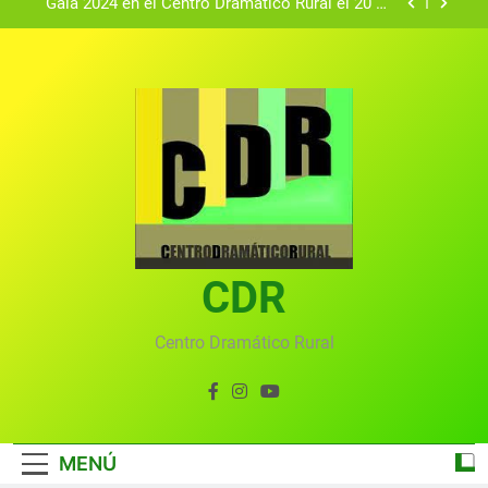
Gala 2024 en el Centro Dramático Rural el 20 de
agosto.
Textos seleccionados en el VI Certamen
Francisco Nieva de piezas breves teatrales
convocado por el Centro Dramático Rural de Mira
Gala anual virtual del Centro Dramático Rural de
(Cuenca)
Mira
Gala del Centro Dramático Rural 2025
Gala 2024 en el Centro Dramático Rural el 20 de
agosto.
Textos seleccionados en el VI Certamen
Francisco Nieva de piezas breves teatrales
convocado por el Centro Dramático Rural de Mira
CDR
Gala anual virtual del Centro Dramático Rural de
(Cuenca)
Mira
Centro Dramático Rural
MENÚ