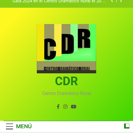
Gala 2024 en el Centro Dramático Rural el 20 de
agosto.
Textos seleccionados en el VI Certamen
Francisco Nieva de piezas breves teatrales
convocado por el Centro Dramático Rural de Mira
Gala anual virtual del Centro Dramático Rural de
(Cuenca)
Mira
Gala del Centro Dramático Rural 2025
Gala 2024 en el Centro Dramático Rural el 20 de
agosto.
Textos seleccionados en el VI Certamen
Francisco Nieva de piezas breves teatrales
convocado por el Centro Dramático Rural de Mira
CDR
Gala anual virtual del Centro Dramático Rural de
(Cuenca)
Mira
Centro Dramático Rural
MENÚ