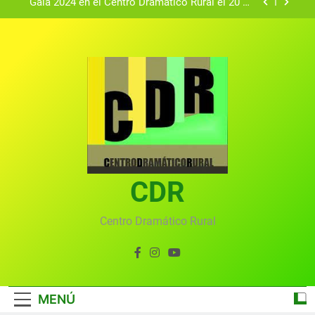
Gala 2024 en el Centro Dramático Rural el 20 de
agosto.
Textos seleccionados en el VI Certamen
Francisco Nieva de piezas breves teatrales
convocado por el Centro Dramático Rural de Mira
Gala anual virtual del Centro Dramático Rural de
(Cuenca)
Mira
Gala del Centro Dramático Rural 2025
Gala 2024 en el Centro Dramático Rural el 20 de
agosto.
Textos seleccionados en el VI Certamen
Francisco Nieva de piezas breves teatrales
convocado por el Centro Dramático Rural de Mira
CDR
Gala anual virtual del Centro Dramático Rural de
(Cuenca)
Mira
Centro Dramático Rural
MENÚ