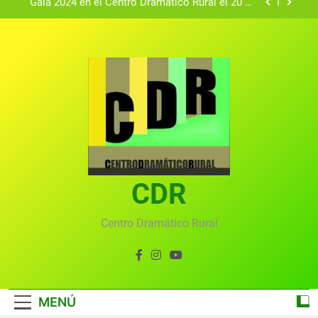
Gala 2024 en el Centro Dramático Rural el 20 de
agosto.
Textos seleccionados en el VI Certamen
Francisco Nieva de piezas breves teatrales
convocado por el Centro Dramático Rural de Mira
Gala anual virtual del Centro Dramático Rural de
(Cuenca)
Mira
Gala del Centro Dramático Rural 2025
Gala 2024 en el Centro Dramático Rural el 20 de
agosto.
Textos seleccionados en el VI Certamen
Francisco Nieva de piezas breves teatrales
convocado por el Centro Dramático Rural de Mira
CDR
Gala anual virtual del Centro Dramático Rural de
(Cuenca)
Mira
Centro Dramático Rural
MENÚ