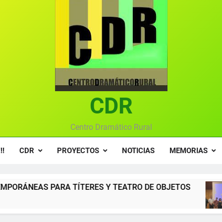
Textos seleccionados en el VI Certamen Francisco Nieva de pie
Ce
Gala anual vir
Gala 2024 en el C
Textos seleccionados en el VI Certamen Francisco Nieva de pie
CDR
Ce
Gala anual vir
Centro Dramático Rural
!!
CDR
PROYECTOS
NOTICIAS
MEMORIAS
ERES Y TEATRO DE OBJETOS
Gala del Centr
12 Meses Atrás