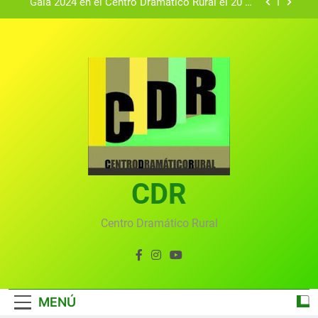
Gala 2024 en el Centro Dramático Rural el 20 de
agosto.
Textos seleccionados en el VI Certamen
Francisco Nieva de piezas breves teatrales
convocado por el Centro Dramático Rural de Mira
Gala anual virtual del Centro Dramático Rural de
(Cuenca)
Mira
Gala del Centro Dramático Rural 2025
Gala 2024 en el Centro Dramático Rural el 20 de
agosto.
Textos seleccionados en el VI Certamen
Francisco Nieva de piezas breves teatrales
convocado por el Centro Dramático Rural de Mira
CDR
Gala anual virtual del Centro Dramático Rural de
(Cuenca)
Mira
Centro Dramático Rural
MENÚ