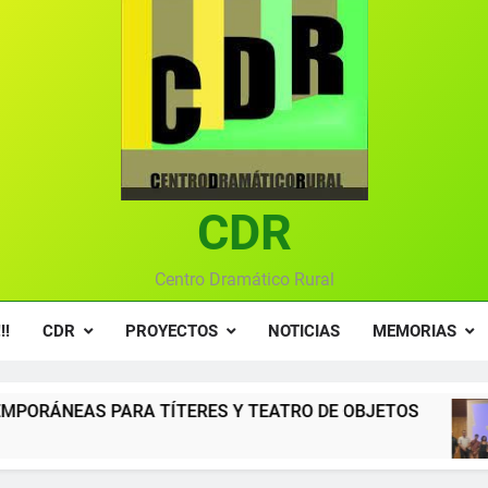
Ce
Gala anual vir
Gala 2024 en el C
Textos seleccionados en el VI Certamen Francisco Nieva de pie
Ce
CDR
Gala anual vir
Centro Dramático Rural
!!
CDR
PROYECTOS
NOTICIAS
MEMORIAS
RES Y TEATRO DE OBJETOS
Gala del Centro
12 Meses Atrás