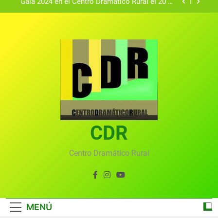
Gala 2024 en el Centro Dramático Rural el 20 de
agosto.
Textos seleccionados en el VI Certamen
Francisco Nieva de piezas breves teatrales
convocado por el Centro Dramático Rural de Mira
Gala anual virtual del Centro Dramático Rural de
(Cuenca)
Mira
Gala del Centro Dramático Rural 2025
Gala 2024 en el Centro Dramático Rural el 20 de
agosto.
Textos seleccionados en el VI Certamen
Francisco Nieva de piezas breves teatrales
convocado por el Centro Dramático Rural de Mira
CDR
Gala anual virtual del Centro Dramático Rural de
(Cuenca)
Mira
Centro Dramático Rural
MENÚ