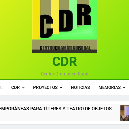
Textos seleccionados en el VI Certamen Francisco Nieva de pie
Ce
Gala anual vir
Gala 2024 en el C
Textos seleccionados en el VI Certamen Francisco Nieva de pie
CDR
Ce
Gala anual vir
Centro Dramático Rural
!!
CDR
PROYECTOS
NOTICIAS
MEMORIAS
ERES Y TEATRO DE OBJETOS
Gala del Centr
12 Meses Atrás