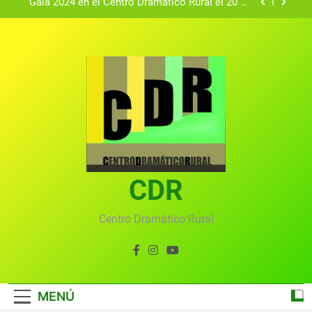
Gala 2024 en el Centro Dramático Rural el 20 de
agosto.
Textos seleccionados en el VI Certamen
Francisco Nieva de piezas breves teatrales
convocado por el Centro Dramático Rural de Mira
Gala anual virtual del Centro Dramático Rural de
(Cuenca)
Mira
Gala del Centro Dramático Rural 2025
Gala 2024 en el Centro Dramático Rural el 20 de
agosto.
Textos seleccionados en el VI Certamen
Francisco Nieva de piezas breves teatrales
convocado por el Centro Dramático Rural de Mira
CDR
Gala anual virtual del Centro Dramático Rural de
(Cuenca)
Mira
Centro Dramático Rural
MENÚ