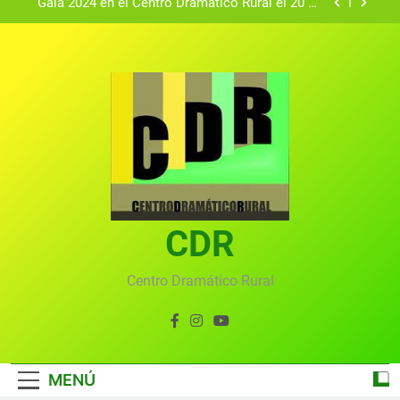
Gala 2024 en el Centro Dramático Rural el 20 de
agosto.
Textos seleccionados en el VI Certamen
Francisco Nieva de piezas breves teatrales
convocado por el Centro Dramático Rural de Mira
Gala anual virtual del Centro Dramático Rural de
(Cuenca)
Mira
Gala del Centro Dramático Rural 2025
Gala 2024 en el Centro Dramático Rural el 20 de
agosto.
Textos seleccionados en el VI Certamen
Francisco Nieva de piezas breves teatrales
convocado por el Centro Dramático Rural de Mira
CDR
Gala anual virtual del Centro Dramático Rural de
(Cuenca)
Mira
Centro Dramático Rural
MENÚ