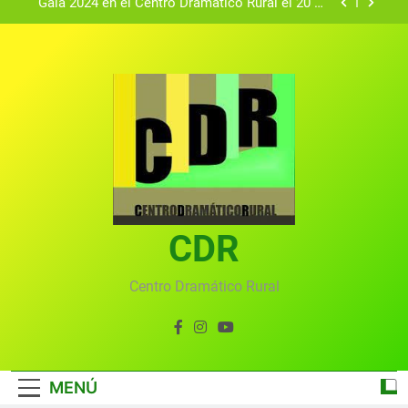
Gala 2024 en el Centro Dramático Rural el 20 de
agosto.
Textos seleccionados en el VI Certamen
Francisco Nieva de piezas breves teatrales
convocado por el Centro Dramático Rural de Mira
Gala anual virtual del Centro Dramático Rural de
(Cuenca)
Mira
Gala del Centro Dramático Rural 2025
Gala 2024 en el Centro Dramático Rural el 20 de
agosto.
Textos seleccionados en el VI Certamen
Francisco Nieva de piezas breves teatrales
convocado por el Centro Dramático Rural de Mira
CDR
Gala anual virtual del Centro Dramático Rural de
(Cuenca)
Mira
Centro Dramático Rural
MENÚ