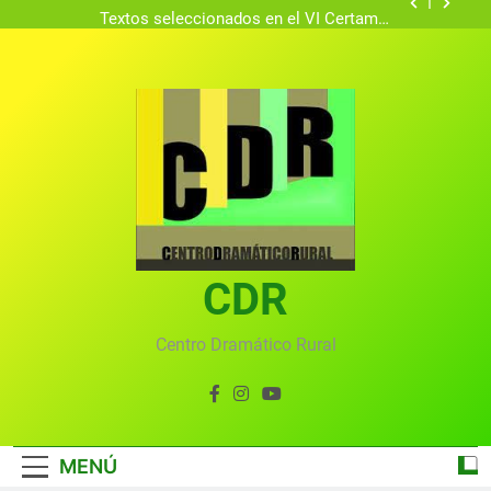
Textos seleccionados en el VI Certamen
Francisco Nieva de piezas breves teatrales
convocado por el Centro Dramático Rural de Mira
Gala anual virtual del Centro Dramático Rural de
(Cuenca)
Mira
Gala del Centro Dramático Rural 2025
Gala 2024 en el Centro Dramático Rural el 20 de
agosto.
Textos seleccionados en el VI Certamen
Francisco Nieva de piezas breves teatrales
convocado por el Centro Dramático Rural de Mira
Gala anual virtual del Centro Dramático Rural de
(Cuenca)
Mira
CDR
Centro Dramático Rural
MENÚ