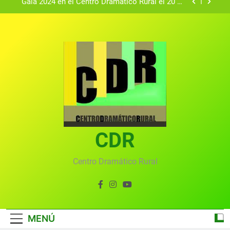
Gala 2024 en el Centro Dramático Rural el 20 de
agosto.
Textos seleccionados en el VI Certamen
Francisco Nieva de piezas breves teatrales
convocado por el Centro Dramático Rural de Mira
Gala anual virtual del Centro Dramático Rural de
(Cuenca)
Mira
Gala del Centro Dramático Rural 2025
Gala 2024 en el Centro Dramático Rural el 20 de
agosto.
Textos seleccionados en el VI Certamen
Francisco Nieva de piezas breves teatrales
convocado por el Centro Dramático Rural de Mira
CDR
Gala anual virtual del Centro Dramático Rural de
(Cuenca)
Mira
Centro Dramático Rural
MENÚ