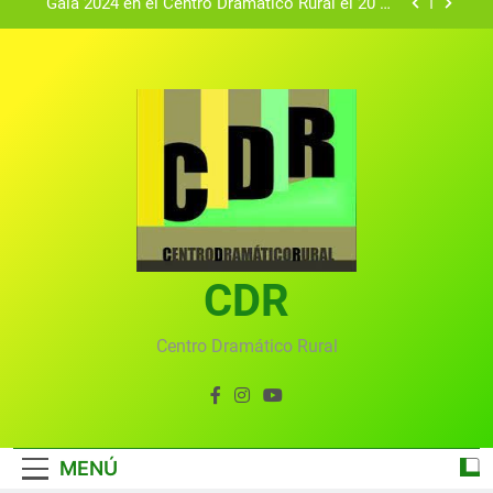
Gala 2024 en el Centro Dramático Rural el 20 de
agosto.
Textos seleccionados en el VI Certamen
Francisco Nieva de piezas breves teatrales
convocado por el Centro Dramático Rural de Mira
Gala anual virtual del Centro Dramático Rural de
(Cuenca)
Mira
Gala del Centro Dramático Rural 2025
Gala 2024 en el Centro Dramático Rural el 20 de
agosto.
Textos seleccionados en el VI Certamen
Francisco Nieva de piezas breves teatrales
convocado por el Centro Dramático Rural de Mira
CDR
Gala anual virtual del Centro Dramático Rural de
(Cuenca)
Mira
Centro Dramático Rural
MENÚ