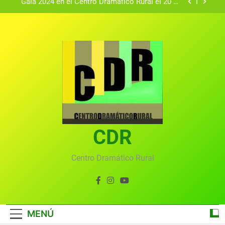
Gala 2024 en el Centro Dramático Rural el 20 de
agosto.
Textos seleccionados en el VI Certamen
Francisco Nieva de piezas breves teatrales
convocado por el Centro Dramático Rural de Mira
Gala anual virtual del Centro Dramático Rural de
(Cuenca)
Mira
Gala del Centro Dramático Rural 2025
Gala 2024 en el Centro Dramático Rural el 20 de
agosto.
Textos seleccionados en el VI Certamen
Francisco Nieva de piezas breves teatrales
convocado por el Centro Dramático Rural de Mira
CDR
Gala anual virtual del Centro Dramático Rural de
(Cuenca)
Mira
Centro Dramático Rural
MENÚ