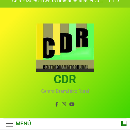
Gala 2024 en el Centro Dramático Rural el 20 de
agosto.
Textos seleccionados en el VI Certamen
Francisco Nieva de piezas breves teatrales
convocado por el Centro Dramático Rural de Mira
Gala anual virtual del Centro Dramático Rural de
(Cuenca)
Mira
Gala del Centro Dramático Rural 2025
Gala 2024 en el Centro Dramático Rural el 20 de
agosto.
Textos seleccionados en el VI Certamen
Francisco Nieva de piezas breves teatrales
convocado por el Centro Dramático Rural de Mira
CDR
Gala anual virtual del Centro Dramático Rural de
(Cuenca)
Mira
Centro Dramático Rural
MENÚ