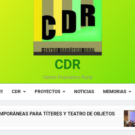
Textos seleccionados en el VI Certamen Francisco Nieva de pie
Ce
Gala anual vir
Gala 2024 en el C
Textos seleccionados en el VI Certamen Francisco Nieva de pie
CDR
Ce
Gala anual vir
Centro Dramático Rural
!!
CDR
PROYECTOS
NOTICIAS
MEMORIAS
ERES Y TEATRO DE OBJETOS
Gala del Centr
12 Meses Atrás