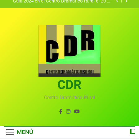
Gala 2024 en el Centro Dramático Rural el 20 de
agosto.
Textos seleccionados en el VI Certamen
Francisco Nieva de piezas breves teatrales
convocado por el Centro Dramático Rural de Mira
Gala anual virtual del Centro Dramático Rural de
(Cuenca)
Mira
Gala del Centro Dramático Rural 2025
Gala 2024 en el Centro Dramático Rural el 20 de
agosto.
Textos seleccionados en el VI Certamen
Francisco Nieva de piezas breves teatrales
convocado por el Centro Dramático Rural de Mira
CDR
Gala anual virtual del Centro Dramático Rural de
(Cuenca)
Mira
Centro Dramático Rural
MENÚ