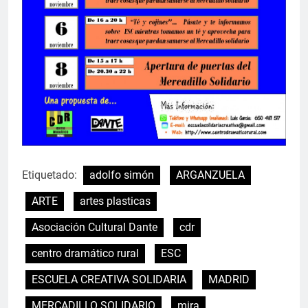
Etiquetado:
adolfo simón
ARGANZUELA
ARTE
artes plasticas
Asociación Cultural Dante
cdr
centro dramático rural
ESC
ESCUELA CREATIVA SOLIDARIA
MADRID
MERCADILLO SOLIDARIO
mira