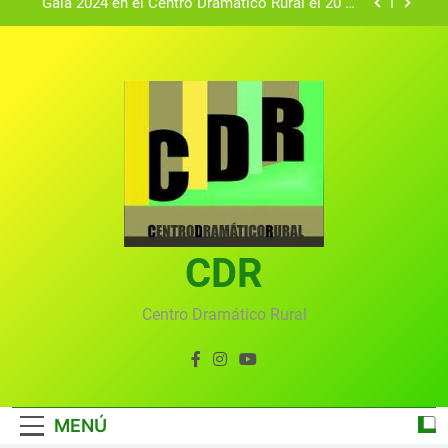
Gala 2024 en el Centro Dramático Rural el 20 de
agosto.
Textos seleccionados en el VI Certamen
Francisco Nieva de piezas breves teatrales
convocado por el Centro Dramático Rural de Mira
Gala anual virtual del Centro Dramático Rural de
(Cuenca)
Mira
Gala del Centro Dramático Rural 2025
Gala 2024 en el Centro Dramático Rural el 20 de
agosto.
Textos seleccionados en el VI Certamen
Francisco Nieva de piezas breves teatrales
convocado por el Centro Dramático Rural de Mira
CDR
Gala anual virtual del Centro Dramático Rural de
(Cuenca)
Mira
Centro Dramático Rural
MENÚ