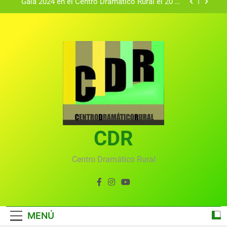
Gala 2024 en el Centro Dramático Rural el 20 de
agosto.
Textos seleccionados en el VI Certamen
Francisco Nieva de piezas breves teatrales
convocado por el Centro Dramático Rural de Mira
Gala anual virtual del Centro Dramático Rural de
(Cuenca)
Mira
Gala del Centro Dramático Rural 2025
Gala 2024 en el Centro Dramático Rural el 20 de
agosto.
Textos seleccionados en el VI Certamen
Francisco Nieva de piezas breves teatrales
convocado por el Centro Dramático Rural de Mira
CDR
Gala anual virtual del Centro Dramático Rural de
(Cuenca)
Mira
Centro Dramático Rural
MENÚ