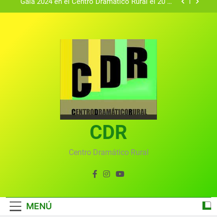
Gala 2024 en el Centro Dramático Rural el 20 de
agosto.
Textos seleccionados en el VI Certamen
Francisco Nieva de piezas breves teatrales
convocado por el Centro Dramático Rural de Mira
Gala anual virtual del Centro Dramático Rural de
(Cuenca)
Mira
Gala del Centro Dramático Rural 2025
Gala 2024 en el Centro Dramático Rural el 20 de
agosto.
Textos seleccionados en el VI Certamen
Francisco Nieva de piezas breves teatrales
convocado por el Centro Dramático Rural de Mira
CDR
Gala anual virtual del Centro Dramático Rural de
(Cuenca)
Mira
Centro Dramático Rural
MENÚ