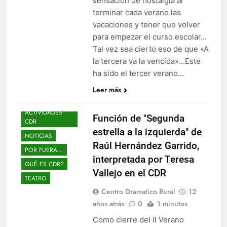
sensación de nostalgia al
terminar cada verano las
vacaciones y tener que volver
para empezar el curso escolar…
Tal vez sea cierto eso de que «A
la tercera va la vencida»…Este
ha sido el tercer verano…
Leer más
ACTIVIDADES
Función de "Segunda
CDR
estrella a la izquierda" de
NOTICIAS
Raúl Hernández Garrido,
POR FUERA...
interpretada por Teresa
QUÉ ES CDR?
Vallejo en el CDR
TEATRO
Centro Dramatico Rural
12
años atrás
0
1 minutos
Como cierre del II Verano