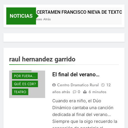
XII CERTAMEN FRANCISCO NIEVA DE TEXTOS 
NOTICIAS
2 Meses Atrás
ACTIVIDADES
raul hernandez garrido
CDR
NOTICIAS
El final del verano…
POR FUERA...
QUÉ ES CDR?
Centro Dramatico Rural
12
años atrás
0
6 minutos
TEATRO
Cuando era niño, el Dúo
Dinámico cantaba una canción
dedicada al final del verano…
Siempre que la oigo recuerdo la