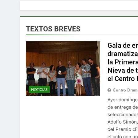
TEXTOS BREVES
Gala de en
dramatiza
la Primer
Nieva de 
el Centro
NOTICIAS
Centro Drama
Ayer domingo,
de entrega de
seleccionados
Adolfo Simón,
del Premio «F
el acto con u