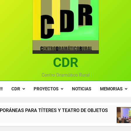
Gala anual vir
Gala 2024 en el C
Textos seleccionados en el VI Certamen Francisco Nieva de pie
Ce
Gala anual vir
CDR
Centro Dramático Rural
!!
CDR
PROYECTOS
NOTICIAS
MEMORIAS
ES Y TEATRO DE OBJETOS
Gala del Centro D
12 Meses Atrás