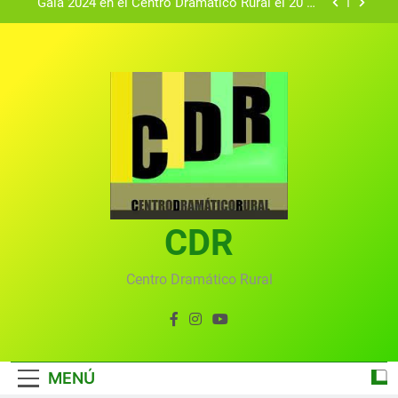
Gala 2024 en el Centro Dramático Rural el 20 de
agosto.
Textos seleccionados en el VI Certamen
Francisco Nieva de piezas breves teatrales
convocado por el Centro Dramático Rural de Mira
Gala anual virtual del Centro Dramático Rural de
(Cuenca)
Mira
Gala del Centro Dramático Rural 2025
Gala 2024 en el Centro Dramático Rural el 20 de
agosto.
Textos seleccionados en el VI Certamen
Francisco Nieva de piezas breves teatrales
convocado por el Centro Dramático Rural de Mira
CDR
Gala anual virtual del Centro Dramático Rural de
(Cuenca)
Mira
Centro Dramático Rural
MENÚ