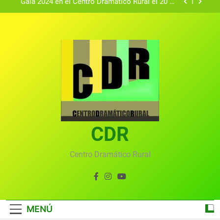
Gala 2024 en el Centro Dramático Rural el 20 de
agosto.
Textos seleccionados en el VI Certamen
Francisco Nieva de piezas breves teatrales
convocado por el Centro Dramático Rural de Mira
Gala anual virtual del Centro Dramático Rural de
(Cuenca)
Mira
Gala del Centro Dramático Rural 2025
Gala 2024 en el Centro Dramático Rural el 20 de
agosto.
Textos seleccionados en el VI Certamen
Francisco Nieva de piezas breves teatrales
convocado por el Centro Dramático Rural de Mira
CDR
Gala anual virtual del Centro Dramático Rural de
(Cuenca)
Mira
Centro Dramático Rural
MENÚ