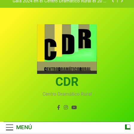
Gala 2024 en el Centro Dramático Rural el 20 de
agosto.
Textos seleccionados en el VI Certamen
Francisco Nieva de piezas breves teatrales
convocado por el Centro Dramático Rural de Mira
Gala anual virtual del Centro Dramático Rural de
(Cuenca)
Mira
Gala del Centro Dramático Rural 2025
Gala 2024 en el Centro Dramático Rural el 20 de
agosto.
Textos seleccionados en el VI Certamen
Francisco Nieva de piezas breves teatrales
convocado por el Centro Dramático Rural de Mira
CDR
Gala anual virtual del Centro Dramático Rural de
(Cuenca)
Mira
Centro Dramático Rural
MENÚ