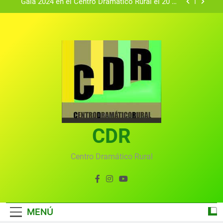
Gala 2024 en el Centro Dramático Rural el 20 de
agosto.
Textos seleccionados en el VI Certamen
Francisco Nieva de piezas breves teatrales
convocado por el Centro Dramático Rural de Mira
Gala anual virtual del Centro Dramático Rural de
(Cuenca)
Mira
Gala del Centro Dramático Rural 2025
Gala 2024 en el Centro Dramático Rural el 20 de
agosto.
Textos seleccionados en el VI Certamen
Francisco Nieva de piezas breves teatrales
convocado por el Centro Dramático Rural de Mira
CDR
Gala anual virtual del Centro Dramático Rural de
(Cuenca)
Mira
Centro Dramático Rural
MENÚ