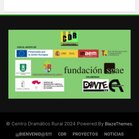
© Centro Dramático Rural 2024 Powered By
.
BlazeThemes
¡¡¡BIENVENID@S!!!
CDR
PROYECTOS
NOTICIAS