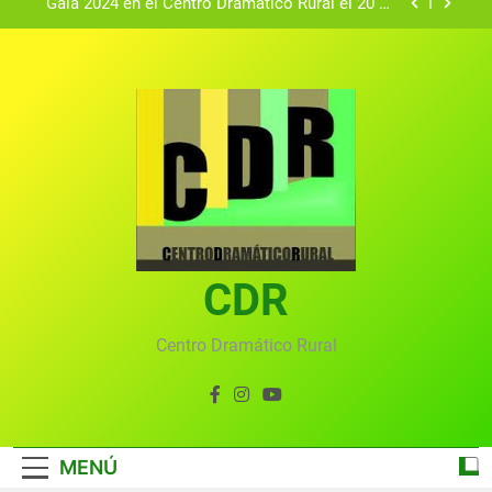
Gala 2024 en el Centro Dramático Rural el 20 de
agosto.
Textos seleccionados en el VI Certamen
Francisco Nieva de piezas breves teatrales
convocado por el Centro Dramático Rural de Mira
Gala anual virtual del Centro Dramático Rural de
(Cuenca)
Mira
Gala del Centro Dramático Rural 2025
Gala 2024 en el Centro Dramático Rural el 20 de
agosto.
Textos seleccionados en el VI Certamen
Francisco Nieva de piezas breves teatrales
convocado por el Centro Dramático Rural de Mira
CDR
Gala anual virtual del Centro Dramático Rural de
(Cuenca)
Mira
Centro Dramático Rural
MENÚ