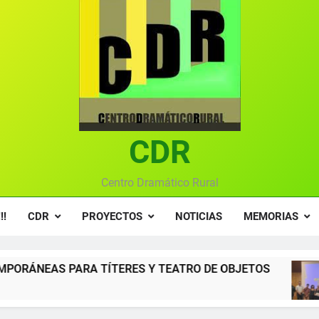
Textos seleccionados en el VI Certamen Francisco Nieva de pie
Ce
Gala anual vir
Gala 2024 en el C
Textos seleccionados en el VI Certamen Francisco Nieva de pie
Ce
CDR
Gala anual vir
Centro Dramático Rural
!!
CDR
PROYECTOS
NOTICIAS
MEMORIAS
ERES Y TEATRO DE OBJETOS
Gala del Centro
12 Meses Atrás