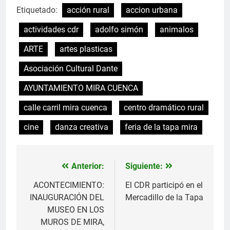
Etiquetado:
acción rural
accion urbana
actividades cdr
adolfo simón
animalos
ARTE
artes plasticas
Asociación Cultural Dante
AYUNTAMIENTO MIRA CUENCA
calle carril mira cuenca
centro dramático rural
cine
danza creativa
feria de la tapa mira
Anterior:
Siguiente:
Navegación
de
ACONTECIMIENTO:
El CDR participó en el
INAUGURACIÓN DEL
Mercadillo de la Tapa
entradas
MUSEO EN LOS
MUROS DE MIRA,